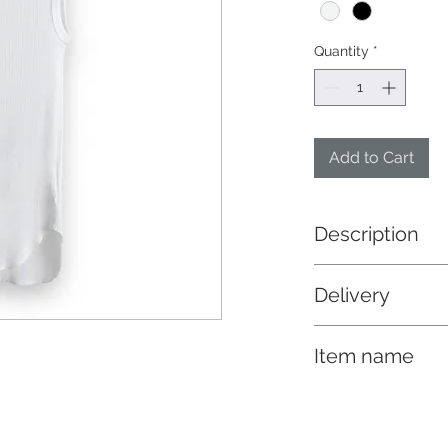
Quantity
*
Add to Cart
Description
下着を選ばない小肩
Delivery
す。
納期 2/上
Item name
GOTS認証のオーガ
やわらかさとサラッ
ノースリーブトップ
す。丸胴編みという
力減らし、リブの畝
た。