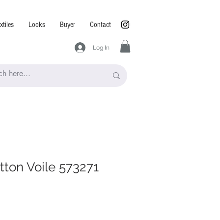
xtiles
Looks
Buyer
Contact
Log In
tton Voile 573271