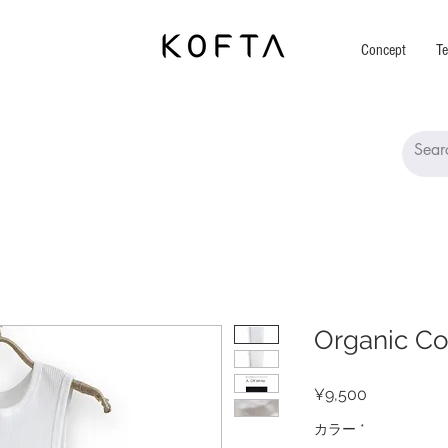
Concept
Te
Organic Co
Price
¥9,500
カラー
*