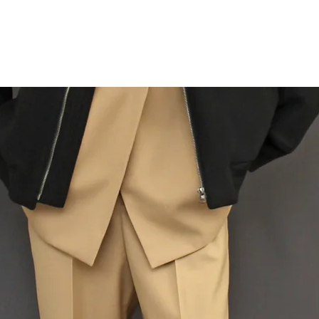
1日に数メーターと
れる生地は安定感が
としたコシを感じる
上質でありたい、肌
素材です。やさしく
濯ネットを使って洗
粗い物との摩擦や、