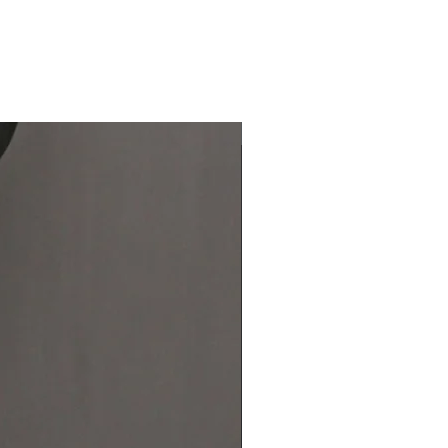
、ゆったり時間をかけて編み下げら
あり、やわらかさの中にもしっかり
素材です。肌に直接ふれるものこそ
ざわりにこだわったリブカットソー
手洗いするのがおすすめですが、洗
濯機で洗うことも可能です。表面の
納期 10 /上
引っかかりにご注意ください。