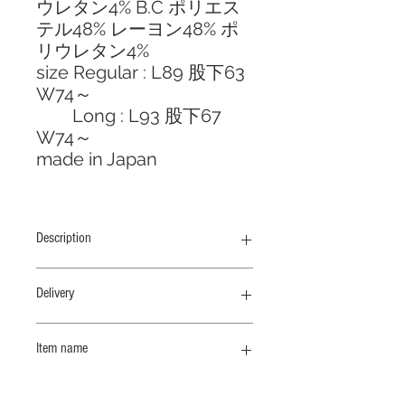
ウレタン4% B.C ポリエス
テル48% レーヨン48% ポ
リウレタン4%
size Regular : L89 股下63
W74～
Long : L93 股下67
W74～
made in Japan
Description
ウエストにスピンドルが入ったゆった
Delivery
りとしたストレートパンツ
納期 10 /末
Item name
柔らかくて優しい肌ざわりの伸縮性に
すぐれたアムンゼン素材。様々な動き
ドローストリングパンツ
にノンストレスなフィット感、膝抜け