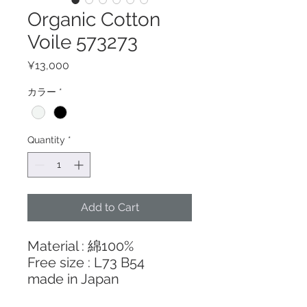
Organic Cotton
Voile 573273
Price
¥13,000
カラー
*
Quantity
*
Add to Cart
Material : 綿100%
Free size : L73 B54
made in Japan