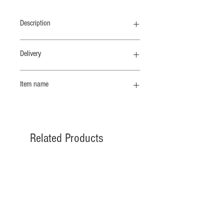
Description
肌寒い季節からインナーにも活躍する
Delivery
ラウンドネックロングスリーブT
納期 10 /上
Item name
GOTS認証のオーガニックコットンを
使用しています。やわらかさとサラッ
ＲＮロングスリーブ
とした軽量感を併せもった素材です。
丸胴編みという手法を用いて肌にあた
る縫い目を極力減らし、リブの畝を深
Related Products
く表情ゆたかに編みあげました。
1日に数メーターと、ゆったり時間を
かけて編み下げられる生地は安定感が
あり、やわらかさの中にもしっかりと
したコシを感じる素材です。肌に直接
ふれるものこそ上質でありたい、肌ざ
わりにこだわったリブカットソー素材
です。やさしく手洗いするのがおすす
めですが、洗濯ネットを使って洗濯機