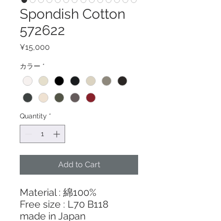
Spondish Cotton
572622
Price
¥15,000
カラー
*
Quantity
*
Add to Cart
Material : 綿100%
Free size : L70 B118
made in Japan