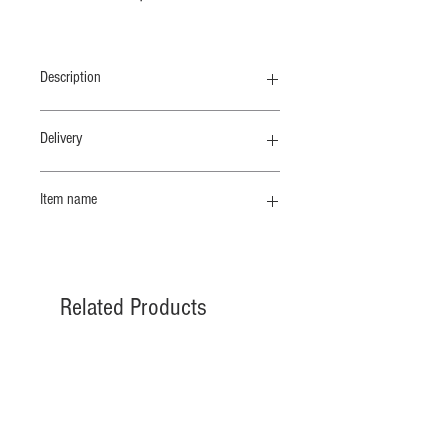
Description
スポンディッシュコットンに付属のリ
Delivery
ブを組み合わせたNEW定番にパーカ
ータイプが加わりました
納期 10 /末
Item name
触れるだけでそのやわらかな風合いに
プルオーバーフーディーワイド
癒されるこの素材は、空気をたっぷり
と含んだふんわりとした軽やかさを感
じられる、甘撚りのコットン100%で
Related Products
す。この編みならではの自然な伸縮性
は、ストレスを感じさせず、温もりに
包まれるような安定感をあたえてくれ
ます。
納期 10 /上
納期 10 /上
この生地は、1950年代に日本に生まれ
た特別な紡績技術を用いており、今で
は限られた工場でしか生み出すことの