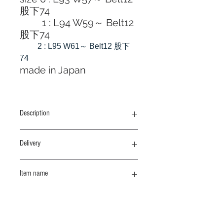
股下74
1 : L94 W59～ Belt12
股下74
2 : L95 W61～ Belt12 股下
74
made in Japan
Description
KOFTA 定番の3Dスリムテーパードパ
Delivery
ンツ
納期 10 /末
Item name
柔らかくて優しい肌ざわりの伸縮性に
すぐれたアムンゼン素材。様々な動き
３Ｄテーパードパンツ
にノンストレスなフィット感、膝抜け
しにくく優れた回復性が特徴です。ご
自宅でも手洗い洗濯可能です。