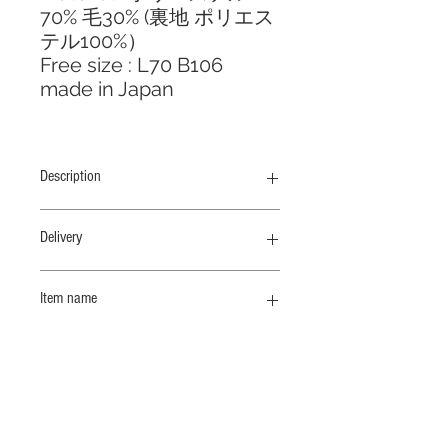
70% 毛30% (裏地 ポリエス
テル100%）
Free size : L70 B106
made in Japan
Description
深めのダブルが個性的なジャケット、
Delivery
「セットアップでもデニムにも合わせ
られるジャケット」をコンセプトにし
納期 10 /上
ました
Item name
テーラードＷＪＫ
高密度に織られたウールとリサイクル
ポリエステル混紡のウールギャバ素
材、撥水機能があります。
Related Products