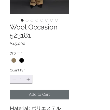
Wool Occasion
523181
Price
¥45,000
カラー
*
Quantity
*
Add to Cart
Material : ポリエステル