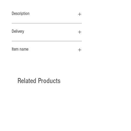
Description
衿ぐりと肩幅をコンパクトにしたタン
Delivery
クトップ、衿もとのレイヤーが新鮮な
印象に。
納期 4/末
Item name
GOTS認証のオーガニックコットンを
タンクトップ
使用しています。やわらかさとサラッ
とした軽量感を併せもった素材です。
丸胴編みという手法を用いて肌にあた
Related Products
る縫い目を極力減らし、リブの畝を深
く表情ゆたかに編みあげました。
1日に数メーターと、ゆったり時間を
かけて編み下げられる生地は安定感が
あり、やわらかさの中にもしっかりと
したコシを感じる素材です。肌に直接
ふれるものこそ上質でありたい、肌ざ
わりにこだわったリブカットソー素材
です。やさしく手洗いするのがおすす