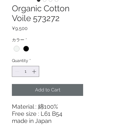
Organic Cotton
Voile 573272
Price
¥9,500
カラー
*
Quantity
*
Add to Cart
Material : 綿100%
Free size : L61 B54
made in Japan