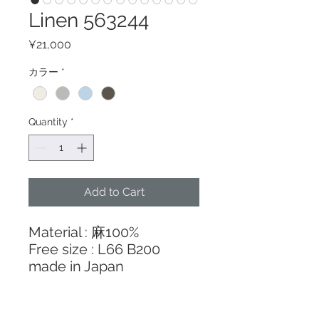
Linen 563244
Price
¥21,000
カラー
*
Quantity
*
Add to Cart
Material : 麻100%
Free size : L66 B200
made in Japan