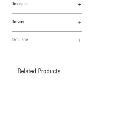
Description
ストールとブラウスを掛け合わせたデ
Delivery
ザイン、色々な角度で様々なシルエッ
トを楽しむことができます。
納期 3/上
Item name
フレンチリネンの薄手キャンバス生
リネンストールＢＬ
地。ナチュラル感と清涼感があり、着
用を重ねていくと柔らかな風合いに変
化していきます。ご家庭での手洗い洗
Related Products
濯ができます。T
納期 10 /上
納期 10 /上