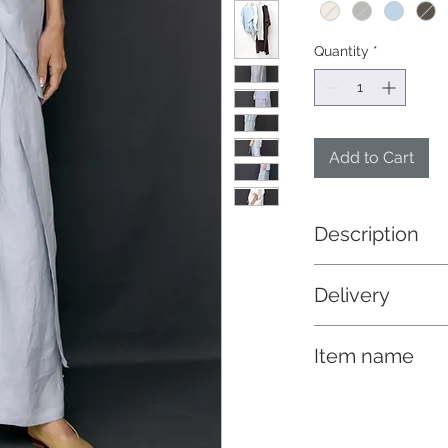
Quantity
*
Add to Cart
Description
スクエアの布を巻き
Delivery
イドパンツ
納期 3/上
Item name
フレンチリネンの薄
清涼感があり、着用
レイヤードギャザー
化していきます。ご