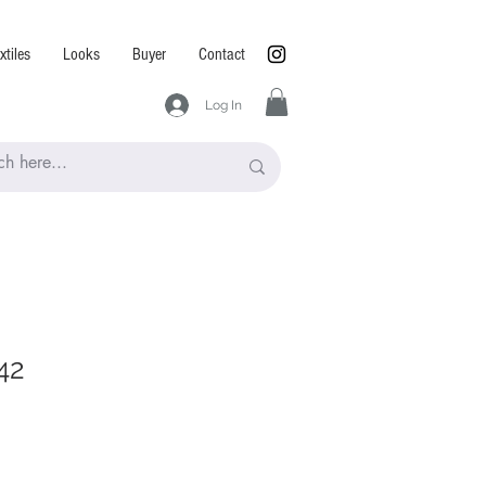
xtiles
Looks
Buyer
Contact
Log In
42