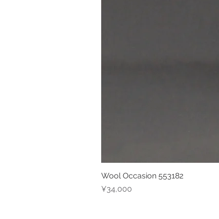
Wool Occasion 553182
Price
¥34,000