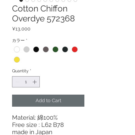
Cotton Chiffon
Overdye 572368
Price
¥13,000
カラー
*
Quantity
*
Add to Cart
Material: 綿100%
Free size : L62 B78
made in Japan