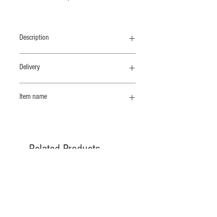
Description
ネックのシルエットがくずれにくい、
Delivery
フィット感のあるハイネックプルオー
バー
納期 8 /上
Item name
弊社ロングセラーのオリジナル素
ハイネックＴ
材”COTTON CHIFFON"のオーバーダイ
シリーズ
着ていることを忘れてしまうほど自然
Related Products
に軽く肌にふれる、その感覚はどこま
でも優しく、守られているような心地
よさに包まれます。手に取ると少し頼
りなく感じるかもしれませんが、袖を
通すと強撚のサラッとした感触と、し
っかりとした伸縮性が、身体にストレ
スなくフィットしつつ程よいゆるみを