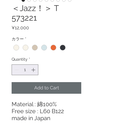
＜Jazz！＞ T
573221
Price
¥12,000
カラー
*
Quantity
*
Add to Cart
Material : 綿100%
Free size : L60 B122
made in Japan