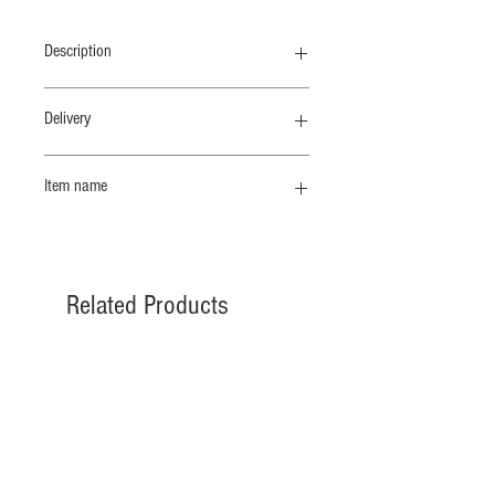
Description
ロバートライマンがジャズミュージシ
Delivery
ャンであったことから、ライマン自身
の背景を踏まえhelveticaで＂JAZZ＂
納期 1/末
をプリントしました。
Item name
プリントショートスリーブT
透けないしっかりした肉感の５８／２
天竺です。
Related Products
納期 10 /上
納期 10 /上