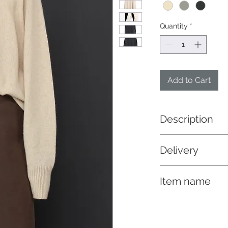
Quantity
*
Add to Cart
Description
エポーレットデザイ
Delivery
ールとのセットアッ
納期 10 /中
15～16マイクロン
Item name
かで肌触りの良いラ
ミアの50分の1程度
マフラー＆クルーネ
っており、保湿性に
の西村山郡で家庭機
一枚丁寧に編み立て