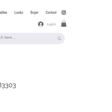
xtiles
Looks
Buyer
Contact
Log In
83303