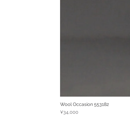
Wool Occasion 553182
Price
¥34,000