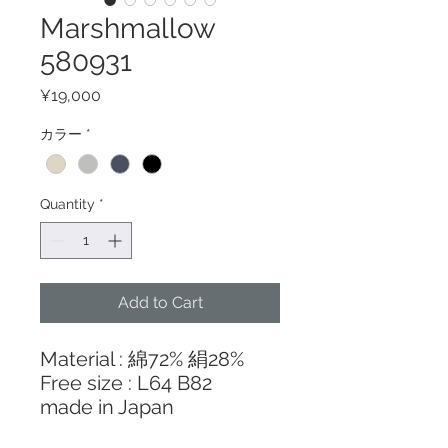
Marshmallow
580931
Price
¥19,000
カラー
*
Quantity
*
Add to Cart
Material : 綿72% 絹28%
Free size : L64 B82
made in Japan