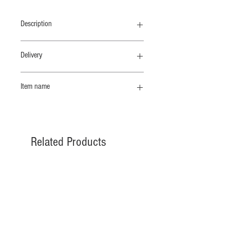
Description
首元をきれいに見せる程よくフィット
Delivery
するクルーネック
納期 8 /上
世界でも珍しい紡毛カシミアと同じ工
Item name
程で紡績されたコットン糸を使用して
います。その工程は技術的にも大変高
ラウンドネックスリムＰＯ
度で世界でも例を見ない独自の紡績方
法です。この糸にシルクを合わせるこ
とで強度、保温性、吸水放湿性に優れ
Related Products
た素材に仕上がりました。冬の肌寒い
季節のインナーとして、春や秋の温湿
調整の難しい季節にも肌に寄り添い優
しく快適な日々を実現してくれます。
納期 10 /上
納期 10 /上