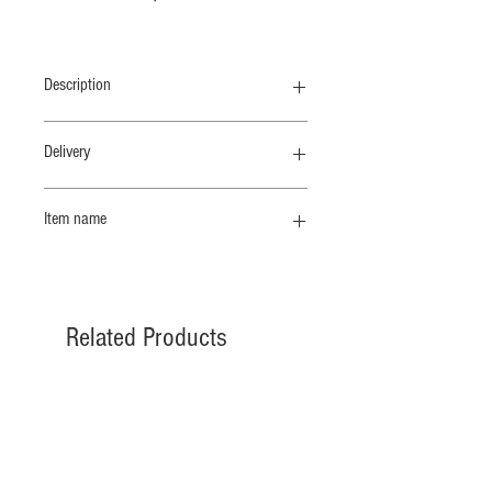
Description
ボートネックのジャストフィットサイ
Delivery
ズ。身頃二重袖一重になっています。
納期 4/末
Item name
弊社ロングセラーのオリジナル素
材”COTTON CHIFFON"のオーバーダイ
ボートネックＴ
シリーズ
着ていることを忘れてしまうほど自然
に軽く肌にふれる、その感覚はどこま
Related Products
でも優しく、守られているような心地
よさに包まれます。手に取ると少し頼
りなく感じるかもしれませんが、袖を
通すと強撚のサラッとした感触と、し
納期 10 /上
納期 10 /上
っかりとした伸縮性が、身体にストレ
スなくフィットしつつ程よいゆるみを
感じられる軽やかな着心地です。湿度