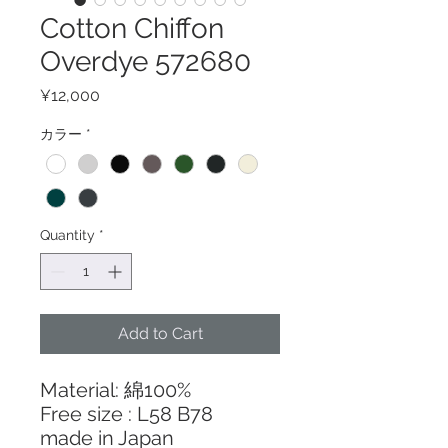
Cotton Chiffon
Overdye 572680
Price
¥12,000
カラー
*
Quantity
*
Add to Cart
Material: 綿100%
Free size : L58 B78
made in Japan