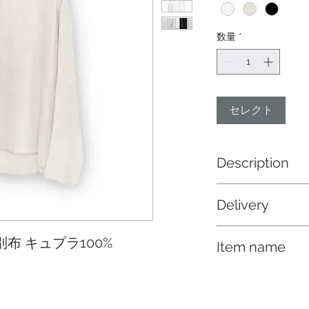
数量
*
セレクト
Description
右胸のガンフラップ
Delivery
ブラウス
納期 2/上
0% 別布 キュプラ100%
Item name
肌にふれる内側はコッ
W(ダブル)ガーゼ、
RNアシンメトリーB
ています。ふんわり
表情は変わりません
感のある素材です。