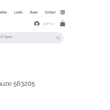
xtiles
Looks
Buyer
Contact
ログイン
auze 563205