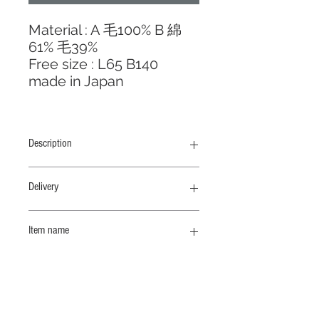
Material : A 毛100% B 綿
61% 毛39%
Free size : L65 B140
made in Japan
Description
ブルゾンタイプのゆったりとしたショ
Delivery
ートコート
納期 10 /末
Item name
ピンプルウール
より軽くより暖かに既存の生地には無
ハイネックフーデッドぶｒ
い、暖かさを纏うような軽い着心地
と、とろみのある落ち感を実現すべ
く、KOFTAオリジナルのコート素材
関連商品
を、日本最古のウール産地である尾州