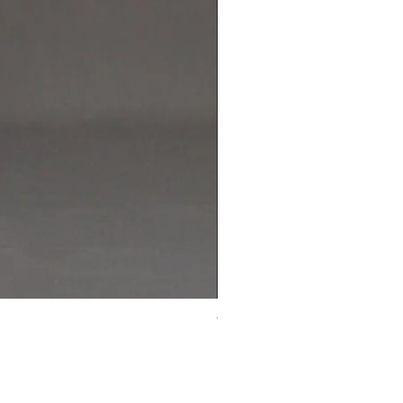
Wool Occasion 523181
価格
￥45,000