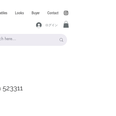
xtiles
Looks
Buyer
Contact
ログイン
n 523311