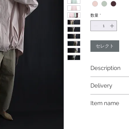
数量
*
セレクト
Description
スタンドカラーレイ
Delivery
ており、裾にはスピ
はゆったり目で動き
納期 12/中
です
Item name
ドローストリングハ
タテ糸にポリエステ
し、ヨコ糸にコット
あるシーズンレスな