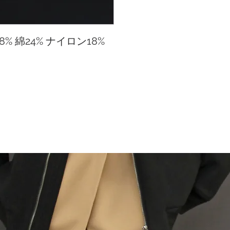
より自然な風合いを
58% 綿24% ナイロン18%