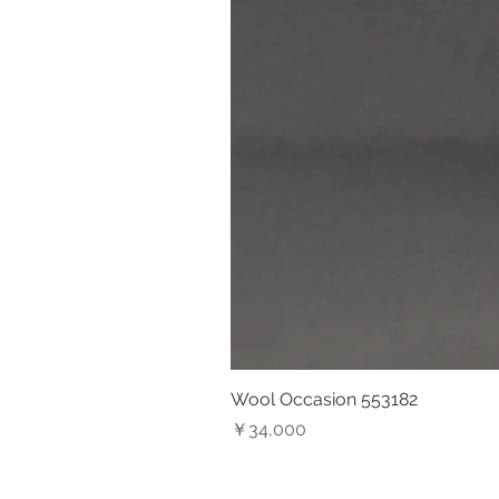
Wool Occasion 553182
価格
￥34,000