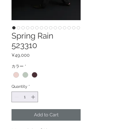
Spring Rain
523310
Price
¥49,000
カラー
*
Quantity
*
Add to Cart