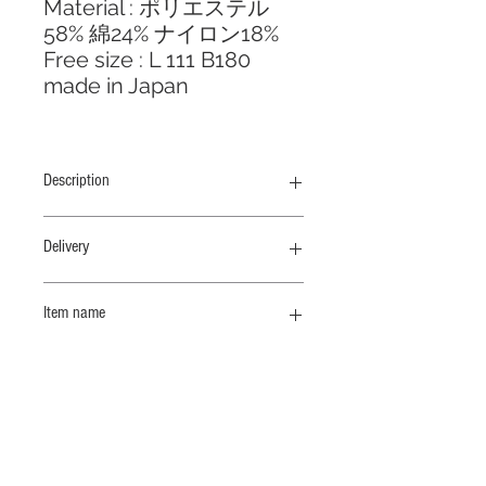
Material : ポリエステル
58% 綿24% ナイロン18%
Free size : L 111 B180
made in Japan
Description
シャツのようなヘムラインと背中に大
Delivery
きなボックスタックがある、フード付
きロングレインコート、脇にはスナッ
納期 12/中
プボタンの付いたスリットがあり、動
Item name
きやすい仕様になっています
サイドスナップフーデッドコート
タテ糸にポリエステルナイロンのフィ
ラメント糸を使用し、ヨコ糸にコット
Related Products
ンを打ち込むことでナチュラル感のあ
るシーズンレスな撥水素材。仕上げに
塩縮加工をしてより自然な風合いを実