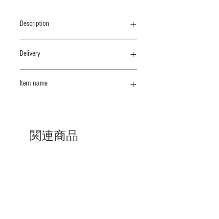
Description
肌寒い季節からインナーにも活躍する
Delivery
ラウンドネックロングスリーブT
納期 4/末
Item name
GOTS認証のオーガニックコットンを
使用しています。やわらかさとサラッ
ＲＮロングスリーブ
とした軽量感を併せもった素材です。
丸胴編みという手法を用いて肌にあた
る縫い目を極力減らし、リブの畝を深
関連商品
く表情ゆたかに編みあげました。
1日に数メーターと、ゆったり時間を
かけて編み下げられる生地は安定感が
あり、やわらかさの中にもしっかりと
納期 10 /上
納期 10 /上
したコシを感じる素材です。肌に直接
ふれるものこそ上質でありたい、肌ざ
わりにこだわったリブカットソー素材
です。やさしく手洗いするのがおすす