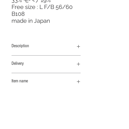
33% モヘア19%
Free size : L F/B 56/60
B108
made in Japan
Description
ゆったりリラックス感のあるプルオー
Delivery
バー、配色の遊びを加えました
納期 9 /末
発色の良いモヘア素材とファインメリ
Item name
ノウールを引き揃えヘアリーなボリュ
ームニットに仕上げました。山形の西
配色クルーネックＰＯ
村山郡で家庭機を使用して、熟練の職
人さんが一枚一枚丁寧に編み立ててい
ます。
関連商品