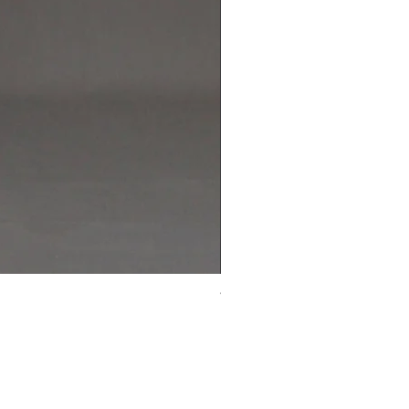
Wool Occasion 523181
価格
￥45,000