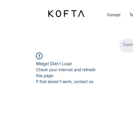
Concept
Te
Widget Didn’t Load
Check your internet and refresh
this page.
If that doesn’t work, contact us.