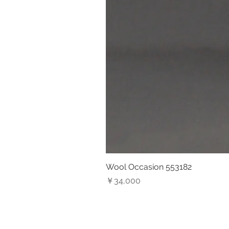
Wool Occasion 553182
価格
￥34,000