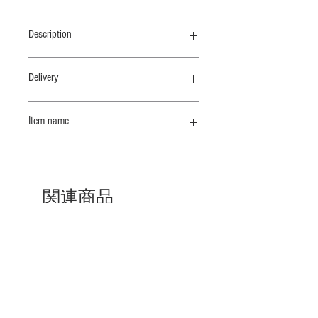
Description
ロバートライマンがジャズミュージシ
Delivery
ャンであったことから、ライマン自身
の背景を踏まえhelveticaで＂JAZZ＂
納期 1/末
をプリントしました。
Item name
プリントロングスリーブT
透けないしっかりした肉感の５８／２
天竺です。
関連商品