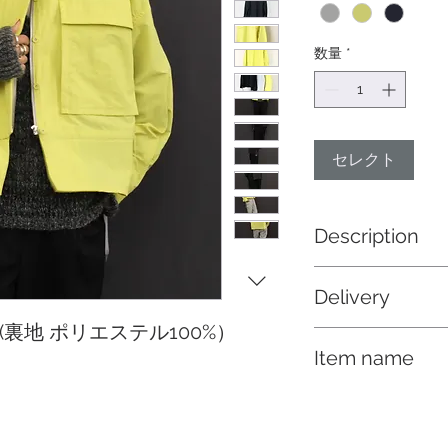
数量
*
セレクト
Description
大きなフラップポケ
Delivery
愛い、ボックスシル
ト
00% (裏地 ポリエステル100%）
納期 12/上
Item name
フッ素フリーの撥水素
を使用したタフタ生
ドローストリングブ
ヴィンテージ感のあ
っています。