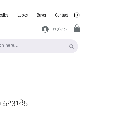
xtiles
Looks
Buyer
Contact
ログイン
n 523185