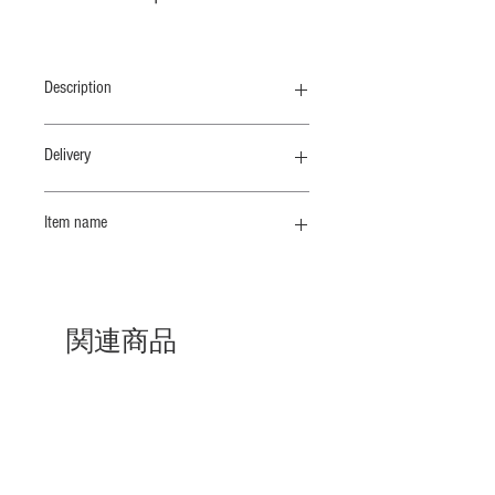
Description
衿ぐりと肩巾をコンパクトにしたタン
Delivery
クトップ、レイヤーに便利です
納期 2/上
Item name
弊社ロングセラーのオリジナル素
材”COTTON CHIFFON"のオーバーダイ
タンクトップ
シリーズ
着ていることを忘れてしまうほど自然
に軽く肌にふれる、その感覚はどこま
関連商品
でも優しく、守られているような心地
よさに包まれます。手に取ると少し頼
りなく感じるかもしれませんが、袖を
通すと強撚のサラッとした感触と、し
納期 10 /上
納期 10 /上
っかりとした伸縮性が、身体にストレ
スなくフィットしつつ程よいゆるみを
感じられる軽やかな着心地です。湿度