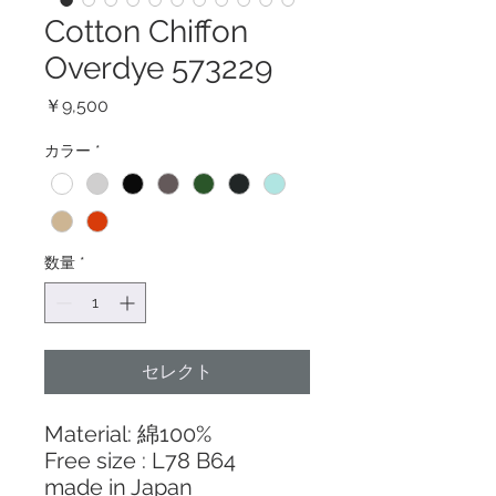
Cotton Chiffon
Overdye 573229
価
￥9,500
格
カラー
*
数量
*
セレクト
Material: 綿100%
Free size : L78 B64
made in Japan